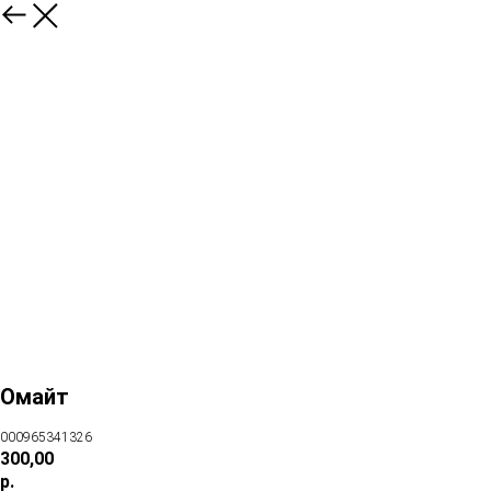
Омайт
000965341326
300,00
р.