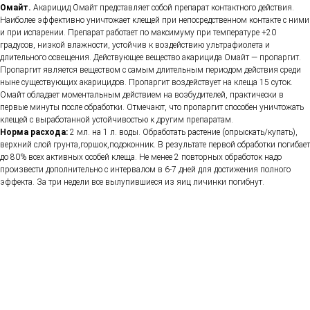
Омайт.
Акарицид Омайт представляет собой препарат контактного действия.
Наиболее эффективно уничтожает клещей при непосредственном контакте с ними
и при испарении. Препарат работает по максимуму при температуре +20
градусов, низкой влажности, устойчив к воздействию ультрафиолета и
длительного освещения. Действующее вещество акарицида Омайт — пропаргит.
Пропаргит является веществом с самым длительным периодом действия среди
ныне существующих акарицидов. Пропаргит воздействует на клеща 15 суток.
Омайт обладает моментальным действием на возбудителей, практически в
первые минуты после обработки. Отмечают, что пропаргит способен уничтожать
клещей с выработанной устойчивостью к другим препаратам.
Норма расхода:
2 мл. на 1 л. воды. Обработать растение (опрыскать/купать),
верхний слой грунта,горшок,подоконник. В результате первой обработки погибает
до 80% всех активных особей клеща. Не менее 2 повторных обработок надо
произвести дополнительно с интервалом в 6-7 дней для достижения полного
эффекта. За три недели все вылупившиеся из яиц личинки погибнут.