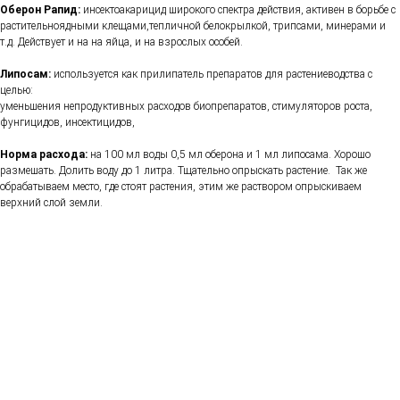
Оберон Рапид:
инсектоакарицид широкого спектра действия, активен в борьбе с
растительноядными клещами,тепличной белокрылкой, трипсами, минерами и
т.д. Действует и на на яйца, и на взрослых особей.
Липосам:
используется как прилипатель препаратов для растениеводства с
целью:
уменьшения непродуктивных расходов биопрепаратов, стимуляторов роста,
фунгицидов, инсектицидов,
Норма расхода:
на 100 мл воды 0,5 мл оберона и 1 мл липосама. Хорошо
размешать. Долить воду до 1 литра. Тщательно опрыскать растение. Так же
обрабатываем место, где стоят растения, этим же раствором опрыскиваем
верхний слой земли.